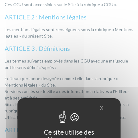
Ces CGU sont accessibles sur le Site à la rubrique « CGU ».
ARTICLE 2 : Mentions légales
Les mentions légales sont renseignées sous la rubrique « Mentions
légales » du présent Site.
ARTICLE 3 : Définitions
Les termes suivants employés dans les CGU avec une majuscule
ont le sens défini ci-après :
Editeur : personne désignée comme telle dans la rubrique «
Mentions légales » du Site.
Services : accès sur le Site à des informations relatives à l’Editeur
et à ses activités.
Site : le site internet édité par l’Editeur à l’adresse définie dans la
X
MASQUER LE
rubrique « Mentions légales » du présent Site.
Utilisateur : ce terme désigne toute personne qui utilise le Site.
ARTICLE 4 : Accès aux Services
Ce site utilise des