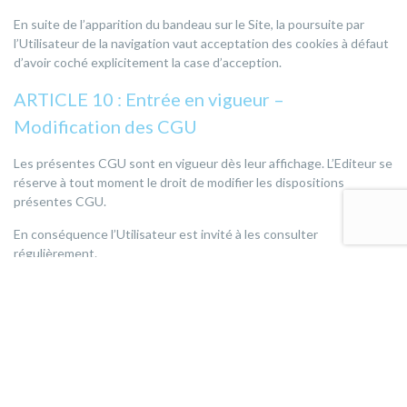
En suite de l’apparition du bandeau sur le Site, la poursuite par
l’Utilisateur de la navigation vaut acceptation des cookies à défaut
d’avoir coché explicitement la case d’acception.
ARTICLE 10 : Entrée en vigueur –
Modification des CGU
Les présentes CGU sont en vigueur dès leur affichage. L’Editeur se
réserve à tout moment le droit de modifier les dispositions
présentes CGU.
En conséquence l’Utilisateur est invité à les consulter
régulièrement.
Les modifications des CGU seront en vigueur dès leur affichage.
En continuant d’accéder au Site ou de l’utiliser après l’affichage
des CGU modifiées, l’Utilisateur sera réputé avoir accepté les
modifications en question.
ARTICLE 11 : Droit applicable et juridiction
compétente