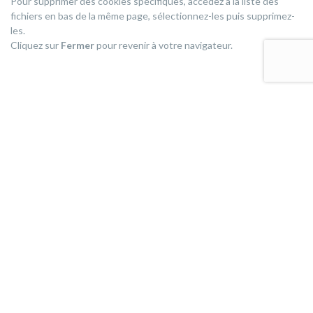
Pour supprimer des cookies spécifiques, accédez à la liste des
fichiers en bas de la même page, sélectionnez-les puis supprimez-
les.
Cliquez sur
Fermer
pour revenir à votre navigateur.
Chouteau Atlantique
02 40 66 43 26
Email :
contact@chouteauatlantique.fr
CONTACTEZ-NOUS
L’ENTREPRISE