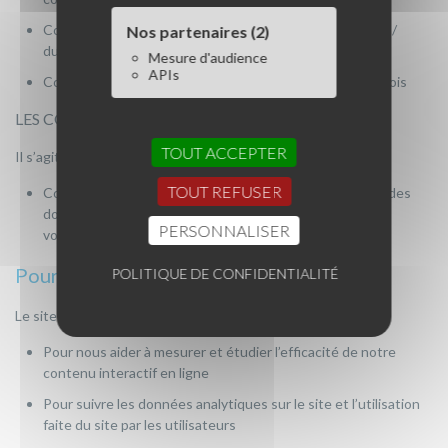
Cookie de session généré lorsqu’un site est multilingue /
Nos partenaires (2)
durée de vie = 13 mois
Mesure d'audience
APIs
Cookie de détection du JavaScript / durée de vie = 13 mois
LES COOKIES TIERS
TOUT ACCEPTER
Il s’agit des cookies déposés par des sociétés tierces.
TOUT REFUSER
Cookies générés par Google Analytics afin de collecter des
données de fréquentation / durée de vie =
PERSONNALISER
voir developers.google.com
Pourquoi ?
POLITIQUE DE CONFIDENTIALITÉ
Le site utilise des cookies aux fins suivantes :
Pour nous aider à mesurer et étudier l’efficacité de notre
contenu interactif en ligne
Pour suivre les données analytiques sur le site et l’utilisation
faite du site par les utilisateurs